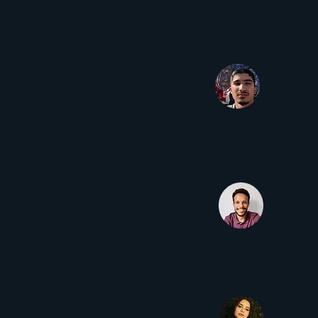
eira
Diretor(a) 
lla Nakamuta
Antônio Y
cursos Humanos
Diretor
do Emidio
Victor Ho
e(a)s de RH
Coordenadore(
Fabiane S