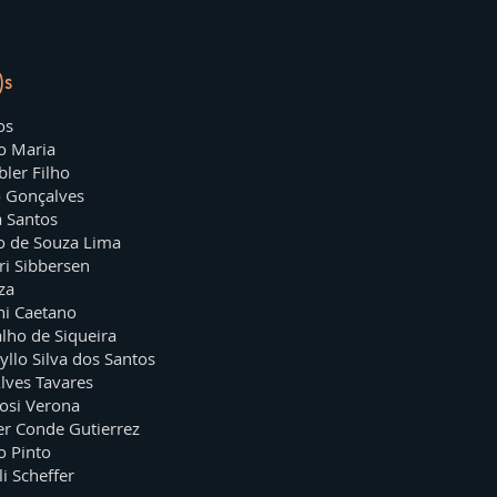
)s
os
to Maria
ler Filho
o Gonçalves
a Santos
no de Souza Lima
ari Sibbersen
uza
hi Caetano
lho de Siqueira
llo Silva dos Santos
Alves Tavares
uosi Verona
er Conde Gutierrez
o Pinto
i Scheffer