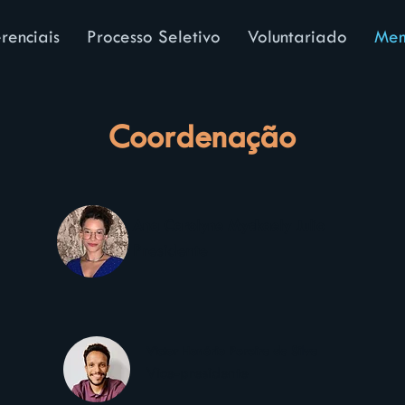
renciais
Processo Seletivo
Voluntariado
Mem
Coordenação
Ana Carolyne Myckaely Julio
Presidente
Victor Honório Pereira da Silva
Vice-presidente