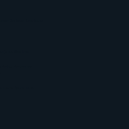
casta Barbosa Rodrigues
(a)s de Simulado
 Arthur Arruda de
o
ia Couto Maris-Guia