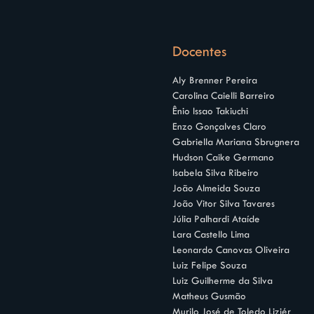
Docentes
Aly Brenner Pereira
Carolina Caielli Barreiro
Ênio Issao Takiuchi
Enzo Gonçalves Claro
Gabriella Mariana Sbrugnera
Hudson Caike Germano
Isabela Silva Ribeiro
João Almeida Souza
João Vitor Silva Tavares
Júlia Palhardi Ataíde
Lara Castello Lima
Leonardo Canovas Oliveira
Luiz Felipe Souza
Luiz Guilherme da Silva
Matheus Gusmão
Murilo José de Toledo Liziér