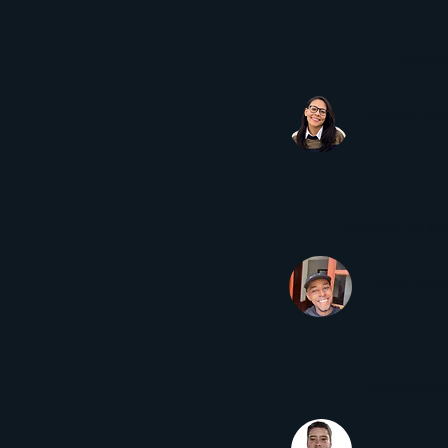
Conselh
Bárbara Vile
Diretor(a) de Re
Diego Beral
Coordenador