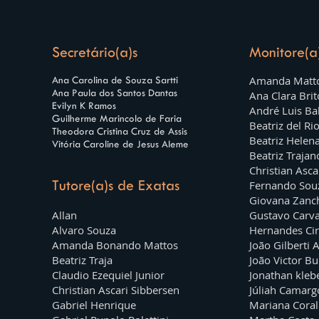
Secretário(a)s
Monitore(a
Amanda Matt
Ana Carolina de Souza Sartti
Ana Paula dos Santos Dantas
Ana Clara Bri
Evilyn K Ramos
André Luis Bab
Guilherme Marincolo de Faria
Beatriz del Ri
Theodora Cristina Cruz de Assis
Beatriz Helen
Vitória Caroline de Jesus Aleme
Beatriz Traja
Christian Asc
Tutore(a)s de Exatas
Fernando So
Giovana Zanc
Allan
Gustavo Carva
Alvaro Souza
Hernandes Ciry
Amanda Bonando Mattos
João Gilberti 
Beatriz Traja
João Victor B
Claudio Ezequiel Junior
Jonathan kleb
Christian Ascari Sibbersen
Júliah Camarg
Gabriel Henrique
Mariana Corall