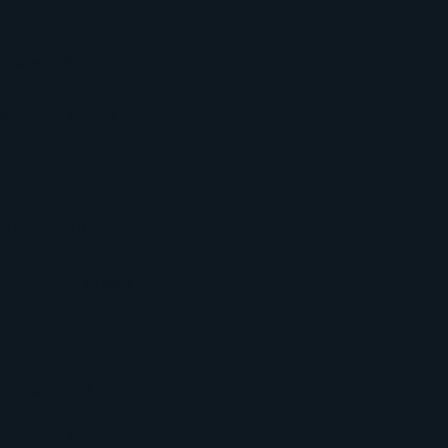
de Secretaria
oshi Távora Pacheco
(a) de Finanças
nório Pereira da Silva
a)s de Marketing
inary Lima Mafra