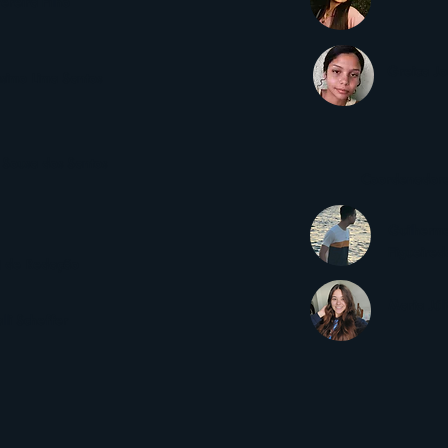
ereira Filho
Greica Jo
ssimo Lima Santos
 Sousa dos Santos
Coordenadore
Guilherme
Figueired
) de Redação
Maria Júl
li Scheffer