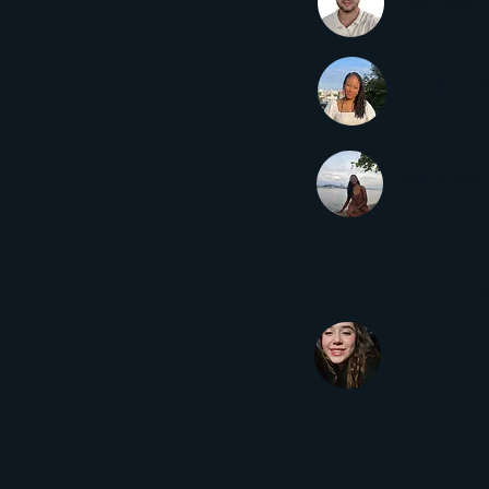
Davi Cezar P
Isabella Verí
Ítali Quédma
Coordenador(a
Mariana Coral