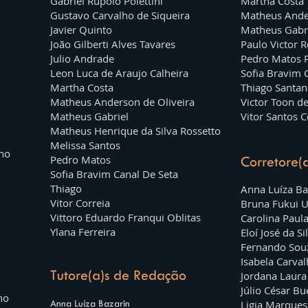
Gabriel Rupolo Polettini
Martha Costa
Gustavo Carvalho de Siqueira
Matheus Ande
Javier Quinto
Matheus Gabr
João Gilberti Alves Tavares
Paulo Victor 
Julio Andrade
Pedro Matos 
Leon Luca de Araujo Calheira
Sofia Bravim 
Martha Costa
Thiago Santan
Matheus Anderson de Oliveira
Victor Toon d
Matheus Gabriel
Vitor Santos 
Matheus Henrique da Silva Rossetto
Melissa Santos
ho
Pedro Matos
Corretore(
Sofia Bravim Canal De Seta
Thiago
Anna Luíza Ba
Vitor Correia
Bruna Fukui 
Vittoro Eduardo Franqui Oblitas
Carolina Paula
Ylana Ferreira
Eloí José da Si
Fernando Sou
Isabela Carval
Tutore(a)s de Redação
Jordana Laura
Júlio César Bu
ho
Anna Luíza Bazarin
Ligia Marque