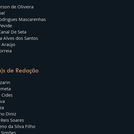
rson de Oliveira
iel
Rodrigues Mascarenhas
Pevide
Canal De Seta
a Alves dos Santos
e Araújo
Correia
a)s de Redação
zarin
Umeta
 Cides
lva
za
ho Diniz
 Reis Soares
eno da Silva Filho
s Simões